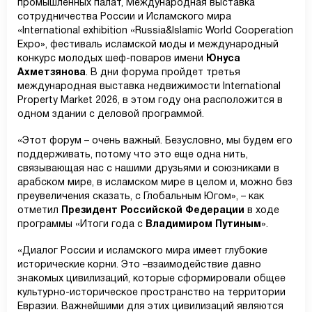
промышленных палат, Международная выставка
сотрудничества России и Исламского мира
«International exhibition «Russia&Islamic World Cooperation
Expo», фестиваль исламской моды и международный
конкурс молодых шеф-поваров имени
Юнуса
Ахметзянова
. В дни форума пройдет третья
международная выставка недвижимости International
Property Market 2026, в этом году она расположится в
одном здании с деловой программой.
«Этот форум – очень важный. Безусловно, мы будем его
поддерживать, потому что это еще одна нить,
связывающая нас с нашими друзьями и союзниками в
арабском мире, в исламском мире в целом и, можно без
преувеличения сказать, с Глобальным Югом», – как
отметил
Президент Российской Федерации
в ходе
программы «Итоги года с
Владимиром Путиным
».
«Диалог России и исламского мира имеет глубокие
исторические корни. Это –взаимодействие давно
знакомых цивилизаций, которые сформировали общее
культурно-историческое пространство на территории
Евразии. Важнейшими для этих цивилизаций являются